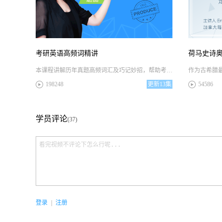
考研英语高频词精讲
荷马史诗奥
本课程讲解历年真题高频词汇及巧记妙招，帮助考生快速记忆大量词汇，为考研冲刺备好单词基础
198248
更新
13集
54586
学员评论
(37)
登录
|
注册