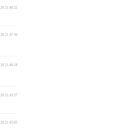
28 21:48:22
Dance With My Father
All for Love
28 21:47:39
Love Story
28 21:46:18
You must Love me
You're beautiful
28 21:45:37
Sugar
imagine
28 21:45:05