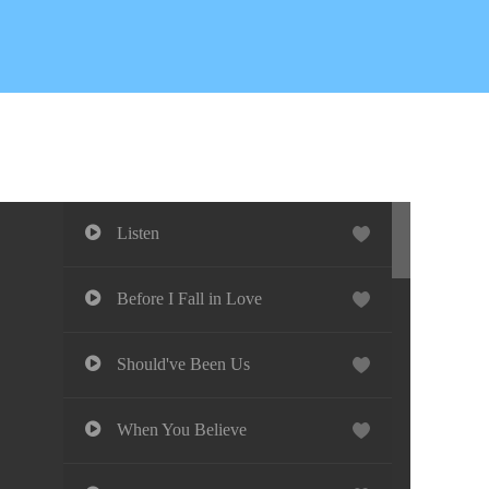
Listen
Before I Fall in Love
Should've Been Us
When You Believe