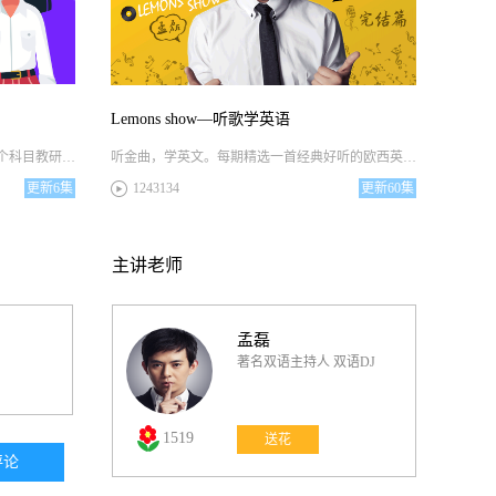
Heartbeat Song
I'd rather go blind
Lemons show—听歌学英语
北京新东方雅思教学教研团队研发，各个科⽬教研组长、培训师负责全部研发任务。配合词书《雅思基础词汇》，结合雅思考点，帮助学员背记词汇，为雅思学习做好准备。
听金曲，学英文。每期精选一首经典好听的欧西英文金曲，同时分享歌曲的创作背景，歌词的深刻涵义以及歌中精彩的英语语言点，让大家在轻松愉快的氛围中边听边学。
Love me Harder
更新
6集
1243134
更新
60集
FourFiveSeconds
主讲老师
Shut Up and Dance
孟磊
著名双语主持人 双语DJ
Like I'm Gonna Lose You
1519
Need You Now
送花
评论