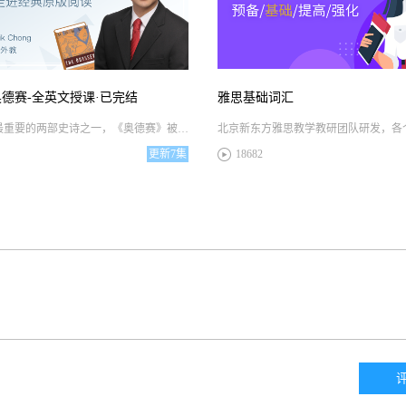
德赛-全英文授课·已完结
雅思基础词汇
作为古希腊最重要的两部史诗之一，《奥德赛》被称为西方文学的奠基之作。主人公奥德修斯一方面命途多舛、足智多谋、对自己的部族和妻子满怀深情，另一方面夺回王位的过程中狡猾、多疑、私心很重，这是一个复杂的人物形象，这本书也是一部值得细细赏析的文学巨作。在本次经典文学名著全英授课阅读班中，Erik老师将带领大家鉴赏人物角色特征、分析荷马的创作动机以及相关地理知识等。如果你喜欢神话冒险类的故事，那这本书就是你的菜，这堂课你一定会喜欢！
更新
7集
18682