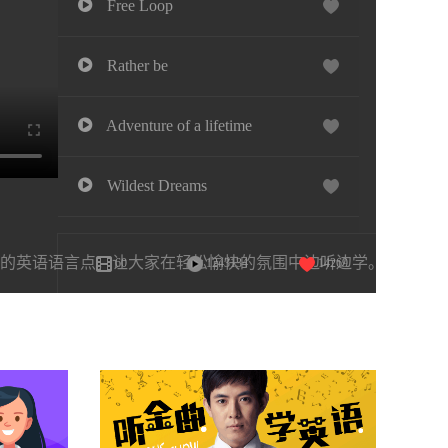
Free Loop
Rather be
Adventure of a lifetime
Wildest Dreams
Save the Best for the Last
的英语语言点，让大家在轻松愉快的氛围中边听边学。
60
1243134
14269
Girl Crush
Home
If I Don't Have You