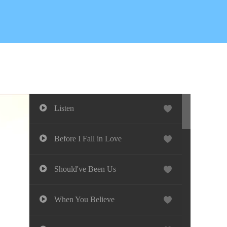
Listen
Before I Fall in Love
Should've Been Us
When You Believe