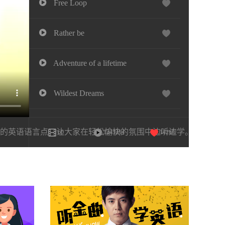
Free Loop
Rather be
Adventure of a lifetime
Wildest Dreams
Save the Best for the Last
的英语语言点，让大家在轻松愉快的氛围中边听边学。
60
1243214
14269
Girl Crush
Home
If I Don't Have You