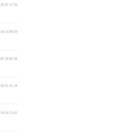
Through the Rain
20 07:12:39
What do you mean
10 14:09:29
Thinking out loud
Hello
09 18:09:38
Uptown Funk
20 01:41:18
Shape of my heart
I Try
18 14:53:41
Cry Me a River