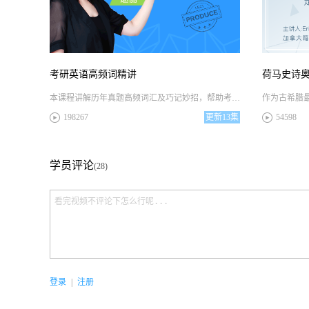
考研英语高频词精讲
荷马史诗奥
本课程讲解历年真题高频词汇及巧记妙招，帮助考生快速记忆大量词汇，为考研冲刺备好单词基础
198267
更新
13集
54598
学员评论
(28)
登录
|
注册