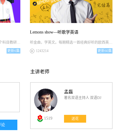
Heartbeat Song
I'd rather go blind
Lemons show—听歌学英语
北京新东方雅思教学教研团队研发，各个科⽬教研组长、培训师负责全部研发任务。配合词书《雅思基础词汇》，结合雅思考点，帮助学员背记词汇，为雅思学习做好准备。
听金曲，学英文。每期精选一首经典好听的欧西英文金曲，同时分享歌曲的创作背景，歌词的深刻涵义以及歌中精彩的英语语言点，让大家在轻松愉快的氛围中边听边学。
Love me Harder
更新
6集
1243214
更新
60集
FourFiveSeconds
主讲老师
Shut Up and Dance
孟磊
著名双语主持人 双语DJ
Like I'm Gonna Lose You
1519
Need You Now
送花
评论