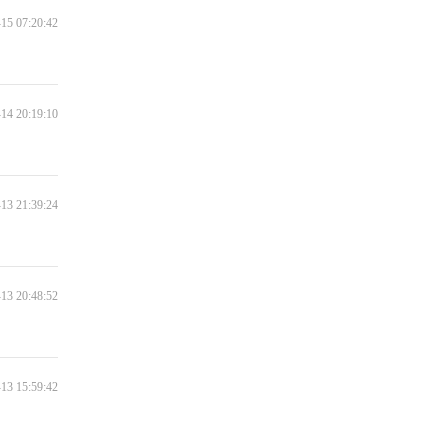
15 07:20:42
Dance With My Father
All for Love
14 20:19:10
Love Story
13 21:39:24
You must Love me
You're beautiful
13 20:48:52
Sugar
13 15:59:42
imagine