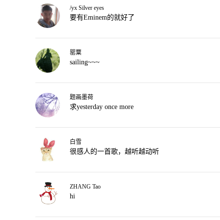
/yx Silver eyes
要有Eminem的就好了
罂粟
sailing~~~
题画墨荷
求yesterday once more
白雪
很感人的一首歌，越听越动听
ZHANG Tao
hi