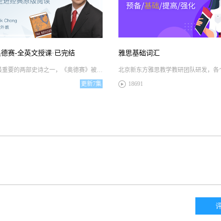
德赛-全英文授课·已完结
雅思基础词汇
作为古希腊最重要的两部史诗之一，《奥德赛》被称为西方文学的奠基之作。主人公奥德修斯一方面命途多舛、足智多谋、对自己的部族和妻子满怀深情，另一方面夺回王位的过程中狡猾、多疑、私心很重，这是一个复杂的人物形象，这本书也是一部值得细细赏析的文学巨作。在本次经典文学名著全英授课阅读班中，Erik老师将带领大家鉴赏人物角色特征、分析荷马的创作动机以及相关地理知识等。如果你喜欢神话冒险类的故事，那这本书就是你的菜，这堂课你一定会喜欢！
更新
7集
18691